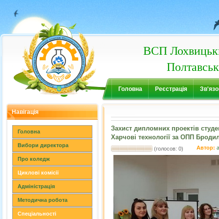
ВСП Лохвицьки
Полтавськ
Головна
Реєстрація
Зв'язо
Навігація
Захист дипломних проектів студе
Головна
Харчові технології за ОПП Броди
Вибори директора
Автор:
(голосов: 0)
Про коледж
Циклові комісії
Адміністрація
Методична робота
Спеціальності