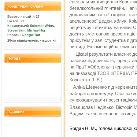
спеціальних дисциплін Корнієн
Користувачі онлайн
безалкогольний глінтвейн. Напі
додаванням настоїв кориці, гвоз
Всього на сайті: 27
апельсинової цедри, яблук. Крі
Гостей: 23
Користувачі:
SolomonWrins
,
рецептуру і етикетку на напій.
StevenSam
,
MichaelHig
досить змістовною презентацією.
Роботи:
Google Bot
присутнім у залі студентка підг
20-ка відвідувачів: - відсутні
вигляді. Екзаменаційна комісія 
Цікаві результати власних дос
Погода
базових підприємств, представ
на ПраТ «Оболонь» (керівники Ко
на пивзаводі ТЗОВ «ПЕРША ПР
Корнієнко Л. В.).
Аліна Шевченко під керівництв
лабораторії коледжу. Свої захи
супроводжували презентаціями
Владислав Неділько, Вікторія 
Годинник
Вадим Ісаков впевнено захищал
Богдан Н. М., голова циклової к