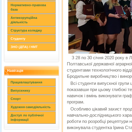
Нормативно-правова
база
Антикорупційна
діяльність
Структура коледжу
Студенту
ЗНО (ДПА) / НМТ
З 28 по 30 січня 2020 року в 
Полтавської державної аграрної
студентами технологічного відд
Навігація
Бродильне виробництво і винор
Працевлаштування
Всі студенти випускної групи ц
показавши при цьому глибокі те
Випускнику
навичок і вмінь виконувати гра
Спорт
програм.
Художня самодіяльність
Особливо цікавий захист прод
навчально-дослідницького хара
Доступ ло публічної
інформації
роботи по розробці рецептури н
виконувала студентка Ірина Ста