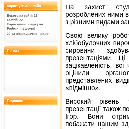
На захист студ
Користувачі онлайн
розроблених ними ви
Всього на сайті: 22
Гостей: 22
з різними видами за
Користувачі: - відсутні
Роботи: - відсутні
Свою велику робо
20-ка відвідувачів: - відсутні
хлібобулочних виро
сировини здобув
Погода
презентаціями. Ці
зацікавленість, всі
оцінили органо
представлених виді
«відмінно».
Високий рівень т
Годинник
презентації також п
Ігор. Вони отрим
побажати нашим здо