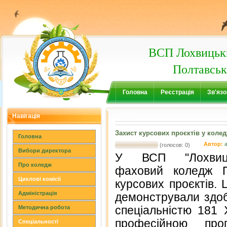
ВСП Лохвицьки
Полтавськ
Головна
Реєстрація
Зв'язо
Навігація
Захист курсових проєктів у колед
Головна
Автор:
(голосов: 0)
Вибори директора
У ВСП "Лохвицьк
Про коледж
фаховий коледж П
Циклові комісії
курсових проєктів. 
Адміністрація
демонстрували здобу
спеціальністю 181 Х
Методична робота
професійною про
Спеціальності