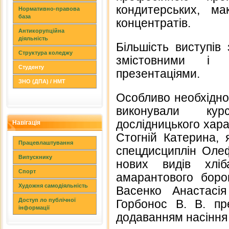
кондитерських, ма
Нормативно-правова
база
концентратів.
Антикорупційна
діяльність
Більшість виступів
Структура коледжу
змістовними і с
Студенту
презентаціями.
ЗНО (ДПА) / НМТ
Особливо необхідно 
виконували кур
дослідницького хара
Навігація
Стогній Катерина, 
Працевлаштування
спецдисциплін Оле
Випускнику
нових видів хліб
Спорт
амарантового боро
Художня самодіяльність
Васенко Анастасія
Доступ ло публічної
Горбонос В. В. пр
інформації
додаванням насіння