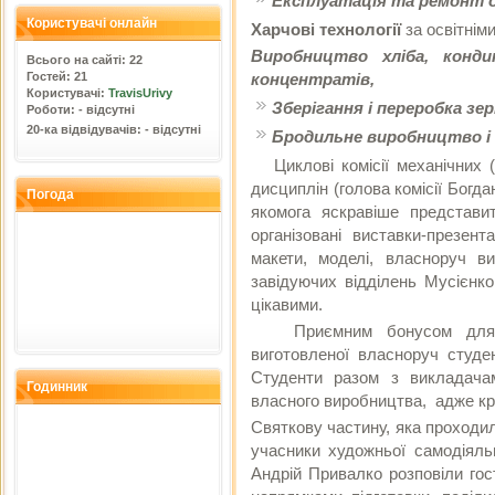
Експлуатація та ремонт 
Користувачі онлайн
Харчові технології
за освітнім
Виробництво хліба, конди
Всього на сайті: 22
концентратів,
Гостей: 21
Користувачі:
TravisUrivy
Зберігання і переробка зер
Роботи: - відсутні
20-ка відвідувачів: - відсутні
Бродильне виробництво і
Циклові комісії механічних (г
дисциплін (голова комісії Богд
Погода
якомога яскравіше представит
організовані виставки-презен
макети, моделі, власноруч ви
завідуючих відділень Мусієнк
цікавими.
Приємним бонусом для гост
виготовленої власноруч студе
Студенти разом з викладача
Годинник
власного виробництва, адже кра
Святкову частину, яка проходил
учасники художньої самодіяль
Андрій Привалко розповіли гос