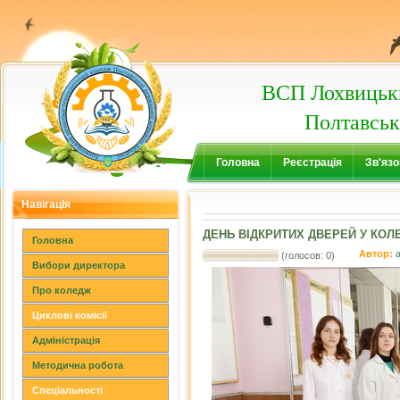
ВСП Лохвицьки
Полтавськ
Головна
Реєстрація
Зв'язо
Навігація
ДЕНЬ ВІДКРИТИХ ДВЕРЕЙ У КОЛ
Головна
Автор:
(голосов: 0)
Вибори директора
Про коледж
Циклові комісії
Адміністрація
Методична робота
Спеціальності