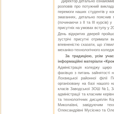
Директор детально ознайомив п
розповів про потужний виклад
перемоги наших студентів у ко
змаганнях, детально пояснив 
(починаючи з ІІ та ІІІ курсів) у
присутніх на умовах вступу у 20
День відкритих дверей пройшо
зустрічі присутні отримали в
впевненістю сказати, що з’яв
механіко-технологічного коледж
За традицією, усім учасн
інформаційні матеріали
«Крок
Адміністрація коледжу щиро 
фахівцю з питань зайнятості н
Лохвицької районної філії П
організовану на базі нашого 
класів Заводської ЗОШ №1, 
адміністрації та класним керів
та технологічних дисциплін Ко
Миколаївні, завідуючим тех
Олександрівні Мусієнко та Ол