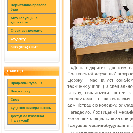
Нормативно-правова
база
Антикорупційна
діяльність
Структура коледжу
Студенту
ЗНО (ДПА) / НМТ
«День відкритих дверей» в 
Навігація
Полтавської державної аграрної
щороку і має на меті ознайом
Працевлаштування
технічних училищ із спеціальн
Випускнику
вступу, ознайомити гостей з 
напрямками в навчальному п
Спорт
адміністрацією коледжу, викла
Художня самодіяльність
Нагадаємо, Лохвицький механі
Доступ ло публічної
молодших спеціалістів за спец
інформації
Галузеве машинобудування
з