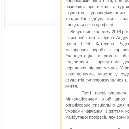
напрямками підготовки, поділи
розповіли про секції та гурт
студентів супроводжувалися
традиційно відбуваються в на
спеціальності і професії.
Випускниці коледжу 2019 рок
і виноробство) та Ірина Андру
групи Т-44б Катерина Рудс
макаронних виробів і харчов
Експлуатація та ремонт обл
поділилися з присутніми до
передових підприємствах Украї
захопленнями, участю у худож
студентів супроводжувалися ці
життя.
Гості поспілкувалися з 
Миколайовичем, який щиро 
організовано спеціально для 
умовами навчання, з життям ко
майбутньої професії, яку вони