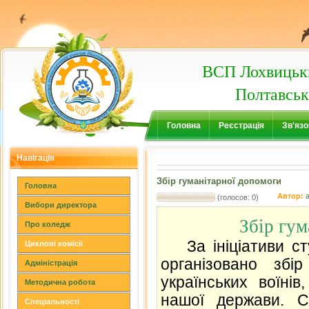
ВСП Лохвицьки
Полтавськ
Головна
Реєстрація
Зв'язо
Навігація
Збір гуманітарної допомоги
Головна
Автор:
(голосов: 0)
Вибори директора
Збір гум
Про коледж
За ініціативи с
Циклові комісії
організовано збі
Адміністрація
українських воїні
Методична робота
нашої держави. С
Спеціальності