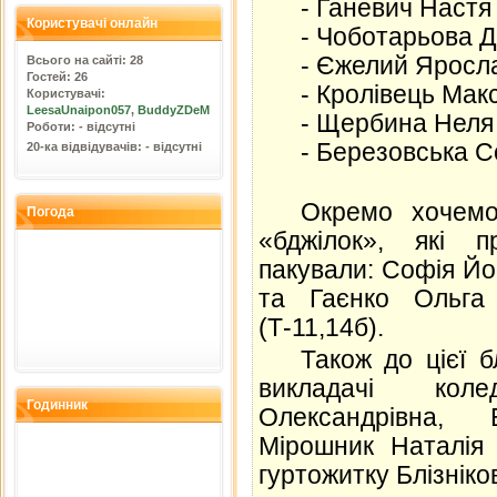
-
Ганевич Настя 
Користувачі онлайн
-
Чоботарьова Да
-
Єжелий Яросла
Всього на сайті: 28
Гостей: 26
-
Кролівець Макс
Користувачі:
LeesaUnaipon057
,
BuddyZDeM
-
Щербина Неля 
Роботи: - відсутні
-
Березовська Со
20-ка відвідувачів: - відсутні
Окремо хочемо
Погода
«бджілок», які 
пакували: Софія Йо
та Гаєнко Ольга 
(Т-11,14б).
Також до цієї 
викладачі кол
Годинник
Олександрівна, 
Мірошник Наталія 
гуртожитку Блізніко