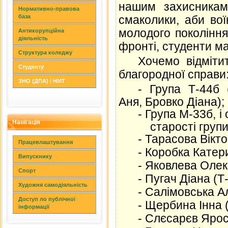
нашим захисникам 
Нормативно-правова
база
смаколики, аби вої
молодого покоління
Антикорупційна
діяльність
фронті, студенти м
Структура коледжу
Хочемо відміти
Студенту
благородної справи
ЗНО (ДПА) / НМТ
-
Група Т-44б 
Аня, Бровко Діана);
-
Група М-33б, і
Навігація
старості групи
-
Тарасова Віктор
Працевлаштування
-
Коробка Катери
Випускнику
-
Яковлева Олек
Спорт
-
Пугач Діана (Т-
Художня самодіяльність
-
Салімовська Ал
Доступ ло публічної
-
Щербина Інна (
інформації
-
Слєсарєв Ярос