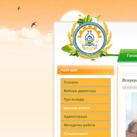
Голо
Навігація
Всеукр
Головна
Вибори директора
Про коледж
Циклові комісії
Адміністрація
Методична робота
Спеціальності