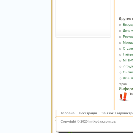
Другие 
Всеукр
День у
Резуль
Міжнар
Студен
Найгр
МІНІ-
7 груд
Онлайн
День в
/span
Инфор
По
Головна
Реєстрація
Зв'язок з адмініст
Copyright © 2020 lmtkpdaa.com.ua