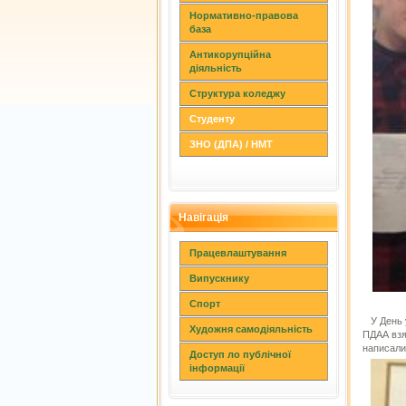
Нормативно-правова
база
Антикорупційна
діяльність
Структура коледжу
Студенту
ЗНО (ДПА) / НМТ
Навігація
Працевлаштування
Випускнику
Спорт
У День у
Художня самодіяльність
ПДАА взя
написали
Доступ ло публічної
інформації