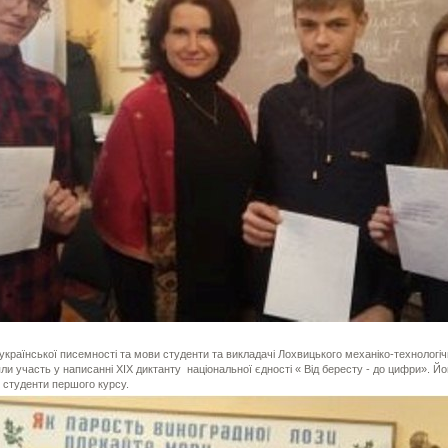
країнської писемності та мови студенти та викладачі Лохвицького механіко-технологі
ли участь у написанні ХІХ диктанту національної єдності « Від бересту - до цифри». Й
 студенти першого курсу.