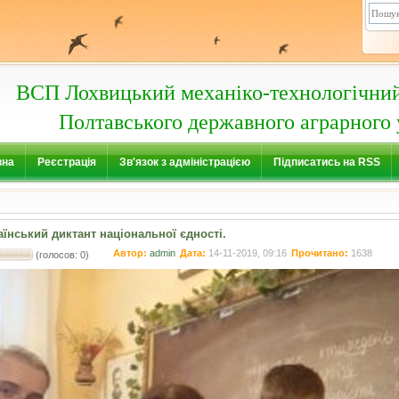
ВСП Лохвицький механіко-технологічни
Полтавського державного аграрного 
вна
Реєстрація
Зв'язок з адміністрацією
Підписатись на RSS
аїнський диктант національної єдності.
Автор:
admin
Дата:
14-11-2019, 09:16
Прочитано:
1638
(голосов: 0)