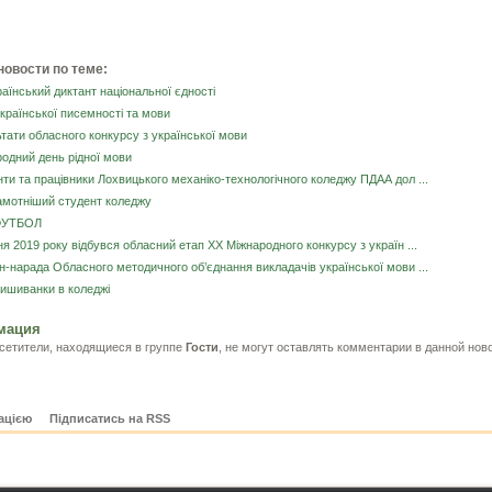
новости по теме:
аїнський диктант національної єдності
країнської писемності та мови
тати обласного конкурсу з української мови
одний день рідної мови
ти та працівники Лохвицького механіко-технологічного коледжу ПДАА дол ...
амотніший студент коледжу
ФУТБОЛ
ня 2019 року відбувся обласний етап XX Міжнародного конкурсу з україн ...
-нарада Обласного методичного об’єднання викладачів української мови ...
ишиванки в коледжі
мация
сетители, находящиеся в группе
Гости
, не могут оставлять комментарии в данной нов
рацією
Підписатись на RSS