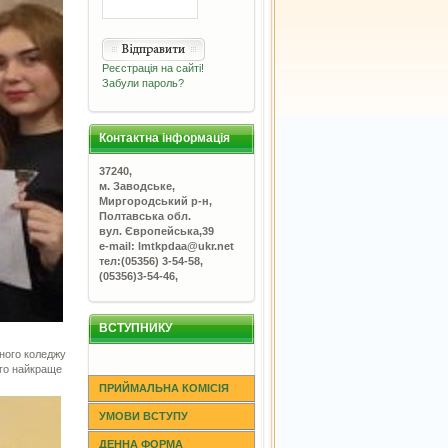
Реєстрація на сайті!
Забули пароль?
Контактна інформація
37240,
м. Заводське,
Миргородський р-н,
Полтавська обл.
вул. Європейська,39
e-mail: lmtkpdaa@ukr.net
тел:(05356) 3-54-58,
(05356)3-54-46,
ВСТУПНИКУ
чного коледжу
ого найкраще
ПРИЙМАЛЬНА КОМІСІЯ
УМОВИ ВСТУПУ
ДЕННА ФОРМА