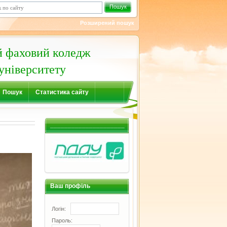
Пошук
Розширений пошук
й фаховий коледж
університету
Пошук
Статистика сайту
_____________________
Ваш профіль
Логін:
Пароль: