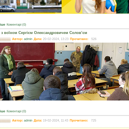
іше
Коментарі (0)
ч з воїном Сергієм Олександровичем Солов’єм
Автор:
admin
Дата:
20-02-2024, 13:23
Прочитано:
526
іше
Коментарі (0)
Автор:
admin
Дата:
19-02-2024, 11:43
Прочитано:
725