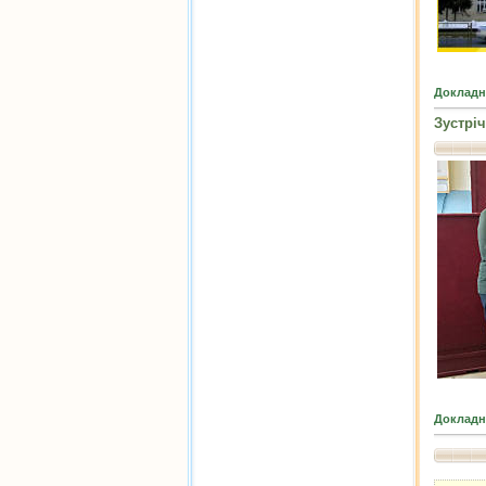
Докладн
Зустрі
Докладн