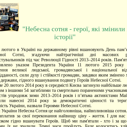
"Небесна сотня - герої, які змінили 
історії"
того в Україні на державному рівні вшановують День пам’ят
сної Сотні, згадуючи найтрагічніші дні масових роз
стувальників під час Революції Гідності 2013–2014 років. Пам'я
новлено указом Президента України 11 лютого 2015 року
ення великої людської, громадянської і національної ві
дданості, сили духу і стійкості громадян, завдяки яким змінено х
 держави, гідного вшанування подвигу Героїв Небесної Сотні.
20 лютого 2014 року в середмісті Києва загинуло найбільше лю
зом з іншими 54 загиблими та смертельно пораненими учасника
стів упродовж зими 2013–2014 років і п’ятьма активістами Май
ули навесні 2014 року за демократичні цінності та терит
ність України, назвали Героями Небесної Сотні.
країни Небесна Сотня це найголовніша, найвпливовіша сотня.
аплатив за свої переконання найвищу ціну - життя. І для нас
язком гідно вшанувати Героїв. Щоб ми пам'ятали - хто і за що
и їх не зрадили. Темні часи пройдуть. Буде колоситись хлі