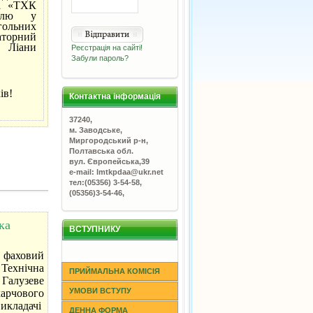
та «ТХК
ролю у
гольних
торний
 Ліани
Реєстрація на сайті!
Забули пароль?
ів!
Контактна інформація
37240,
м. Заводське,
Миргородський р-н,
Полтавська обл.
вул. Європейська,39
e-mail: lmtkpdaa@ukr.net
тел:(05356) 3-54-58,
(05356)3-54-46,
ка
ВСТУПНИКУ
 фаховий
Технічна
ПРИЙМАЛЬНА КОМІСІЯ
 Галузеве
УМОВИ ВСТУПУ
арчового
викладачі
ДЕННА ФОРМА