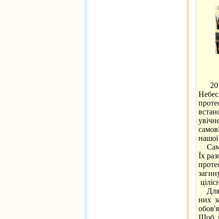
20 лю
Небе
проте
вста
увічн
самові
нашої
Саме 
Їх ра
проте
загин
ціліс
Для У
них з
обов'
Щоб м