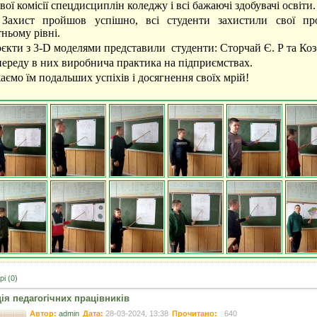
ої комісії спецдисциплін коледжу і всі бажаючі здобувачі освіти.
ст пройшов успішно, всі студенти захистили свої пр
тньому рівні.
ти з 3-D моделями представили студенти: Сторчай Є. Р та Козо
еду в них виробнича практика на підприємствах.
мо їм подальших успіхів і досягнення своїх мрій!
і (0)
ія педагогічних працівників
Автор:
admin
Дата:
28-03-2024, 13:38
Прочитано:
640