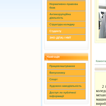
Нормативно-правова
база
Антикорупційна
діяльність
Структура коледжу
Студенту
ЗНО (ДПА) / НМТ
Навігація
Коментар
Працевлаштування
Випускнику
Спорт
Художня самодіяльність
2 і 3
колед
Доступ ло публічної
механ
інформації
маши
вироб