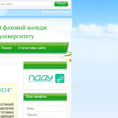
Пошук
Розширений пошук
й фаховий коледж
університету
Пошук
Статистика сайту
_____________________
2024"
Ваш профіль
огічний
дактичні
Логін:
дготовки
Пароль:
редвищої