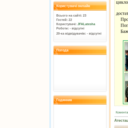
циклов
Користувачі онлайн
Захи
доста
Всього на сайті: 23
Проєк
Гостей: 22
Користувачі:
JFALatesha
Попер
Роботи: - відсутні
Бажає
20-ка відвідувачів: - відсутні
Погода
Годинник
Коментар
Атестац