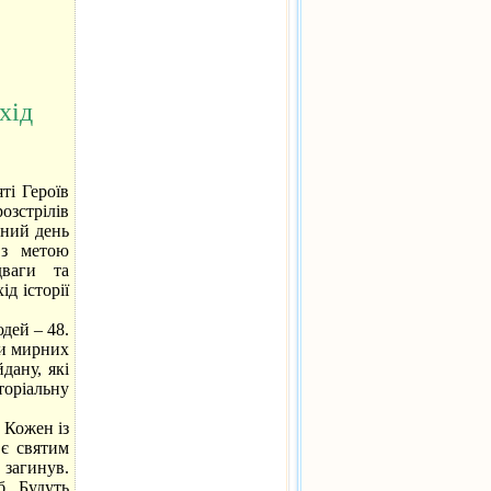
хід
і Героїв
стрілів
тний день
 з метою
дваги та
ід історії
дей – 48.
ми мирних
дану, які
оріальну
 Кожен із
 є святим
 загинув.
б. Будуть