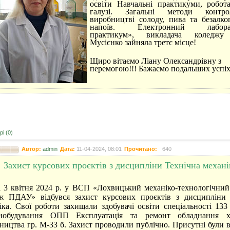
освіти Навчальні практикуми, робо
галузі.
Загальні методи конт
виробництві солоду, пива та безалко
напоїв.
Електронний лабора
практикум», викладача коледжу
Мусієнко зайняла третє місце!
Щиро вітаємо Ліану Олександрівну з
перемогою!!! Бажаємо подальших успіх
і (0)
Автор:
admin
Дата:
11-04-2024, 08:01
Прочитано:
640
Захист курсових проєктів з дисципліни Технічна механі
 квітня 2024 р. у ВСП «Лохвицький механіко-технологічний
ж ПДАУ» відбувся захист курсових проєктів з дисципліни 
іка. Свої роботи захищали здобувачі освіти спеціальності 133
нобудування ОПП Експлуатація та ремонт обладнання х
ництва гр. М‑33 б. Захист проводили публічно. Присутні були 