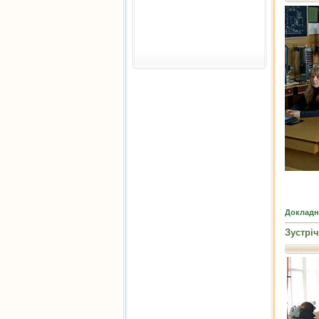
Докладн
Зустрі