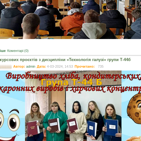
іше
Коментарі (0)
курсових проєктів з дисципліни «Технологія галузі» групи Т-44б
Автор:
admin
Дата:
4-03-2024, 14:53
Прочитано:
735