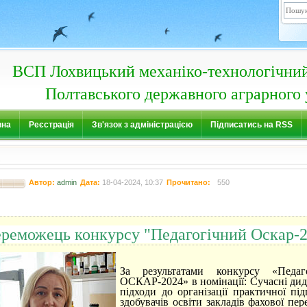
ВСП Лохвицький механіко-технологічни
Полтавського державного аграрного 
вна
Реєстрація
Зв'язок з адміністрацією
Підписатись на RSS
Автор:
admin
Дата:
18-04-2024, 10:37
Прочитано:
550
реможець конкурсу "Педагогічний Оскар-
За результатами конкурсу «Педаг
ОСКАР-2024»
в номінації: Сучасні ди
підходи до організації практичної пі
здобувачів освіти закладів фахової пе