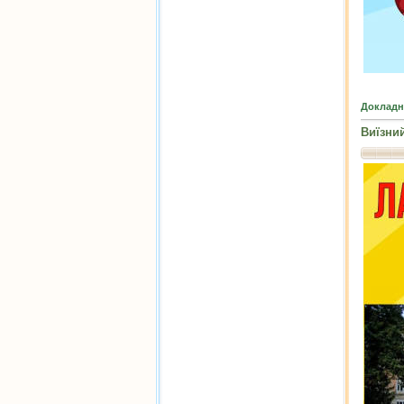
Докладн
Виїзни