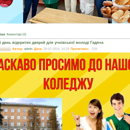
іше
Коментарі (0)
й день відкритих дверей для учнівської молоді Гадяча
Автор:
admin
Дата:
29-02-2024, 14:26
Прочитано:
520