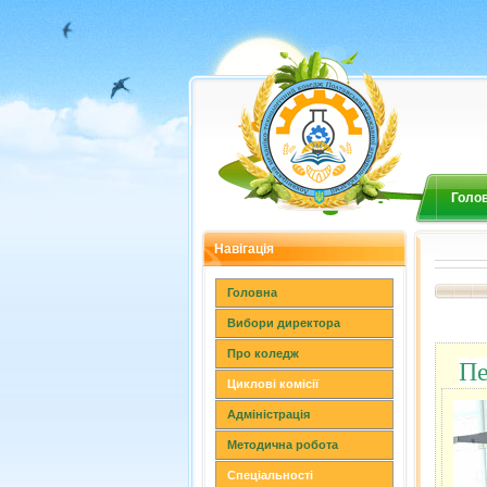
Голо
Навігація
Головна
Вибори директора
Про коледж
Пе
Циклові комісії
Адміністрація
Методична робота
Спеціальності