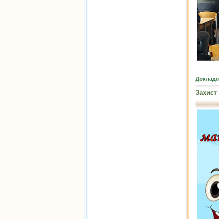
Докладн
Захист 