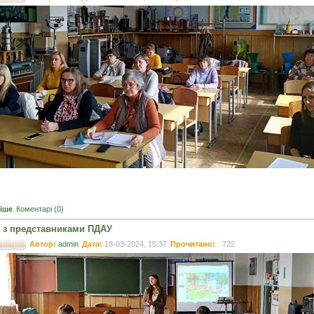
іше
Коментарі (0)
ч з представниками ПДАУ
Автор:
admin
Дата:
18-03-2024, 15:37
Прочитано:
722