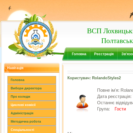
ВСП Лохвицьки
Полтавськ
Головна
Реєстрація
Зв'язо
Навігація
Користувач: RolandoStyles2
Головна
Вибори директора
Повне ім'я:
Rolan
Дата реєстрація:
Про коледж
Останнє відвіду
Циклові комісії
Група:
Гости
Адміністрація
Методична робота
Спеціальності