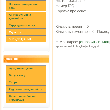
Місто проживання:
Нормативно-правова
Номер ICQ:
база
Коротко про себе:
Антикорупційна
діяльність
Структура коледжу
Кількість новин:
0
Кількість коментарів:
0
[ Послед
Студенту
ЗНО (ДПА) / НМТ
E-Mail адрес:
[
отправить E-Mail
]
span class=date height= [not-logged]
Навігація
Працевлаштування
Випускнику
Спорт
Художня самодіяльність
Доступ ло публічної
інформації