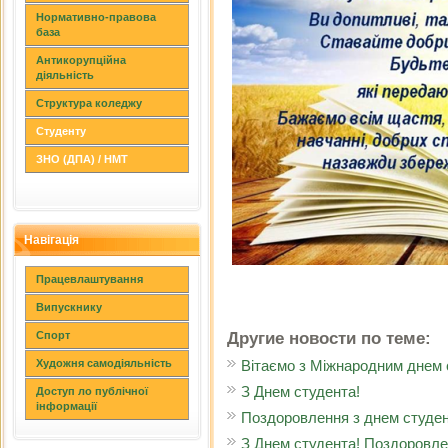
Нормативно-правова
база
Антикорупційна
діяльність
Структура коледжу
Студенту
ЗНО (ДПА) / НМТ
Навігація
Працевлаштування
Випускнику
Другие новости по теме:
Спорт
Вітаємо з Міжнародним днем 
Художня самодіяльність
З Днем студента!
Доступ ло публічної
інформації
Поздоровлення з днем студе
З Днем студента! Поздоровле