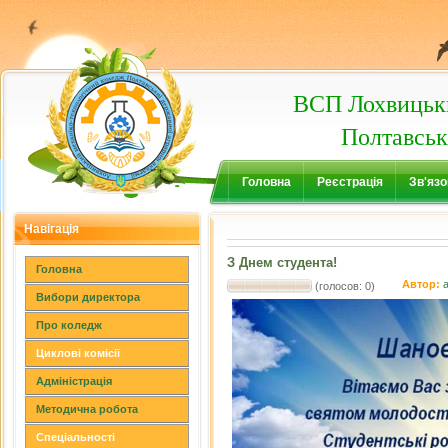
ВСП Лохвицьки
Полтавськ
Головна
Реєстрація
Зв'язо
Навігація
З Днем студента!
Головна
Автор:
(голосов: 0)
Вибори директора
Про коледж
Циклові комісії
Адміністрація
Методична робота
Спеціальності