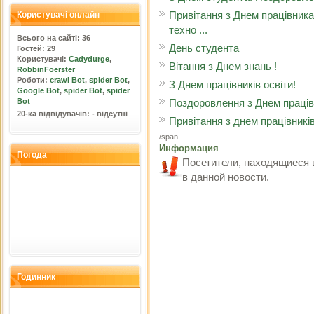
Привітання з Днем працівника
Користувачі онлайн
техно ...
Всього на сайті: 36
День студента
Гостей: 29
Користувачі:
Cadydurge
,
Вітання з Днем знань !
RobbinFoerster
Роботи:
crawl Bot
,
spider Bot
,
З Днем працівників освіти!
Google Bot
,
spider Bot
,
spider
Поздоровлення з Днем працівн
Bot
20-ка відвідувачів: - відсутні
Привітання з днем працівникі
/span
Информация
Погода
Посетители, находящиеся 
в данной новости.
Годинник